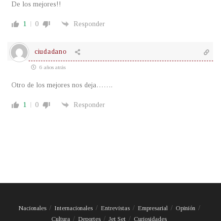
De los mejores!!
1
0
Responder
ciudadano
6 años atrás
Otro de los mejores nos deja…….
1
0
Responder
Nacionales
Internacionales
Entrevistas
Empresarial
Opinión
Cultura
Deportes
Jet Set
Curiosidades