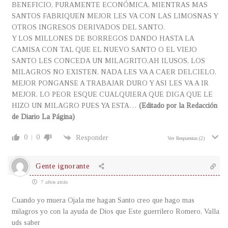
BENEFICIO, PURAMENTE ECONÓMICA, MIENTRAS MAS
SANTOS FABRIQUEN MEJOR LES VA CON LAS LIMOSNAS Y
OTROS INGRESOS DERIVADOS DEL SANTO.
Y LOS MILLONES DE BORREGOS DANDO HASTA LA
CAMISA CON TAL QUE EL NUEVO SANTO O EL VIEJO
SANTO LES CONCEDA UN MILAGRITO,AH ILUSOS, LOS
MILAGROS NO EXISTEN, NADA LES VA A CAER DELCIELO,
MEJOR PONGANSE A TRABAJAR DURO Y ASI LES VA A IR
MEJOR. LO PEOR ESQUE CUALQUIERA QUE DIGA QUE LE
HIZO UN MILAGRO PUES YA ESTA…
(Editado por la Redacción
de Diario La Página)
0
0
Responder
Ver Respuestas
(2)
Gente ignorante
7 años atrás
Cuando yo muera Ojala me hagan Santo creo que hago mas
milagros yo con la ayuda de Dios que Este guerrilero Romero. Valla
uds saber