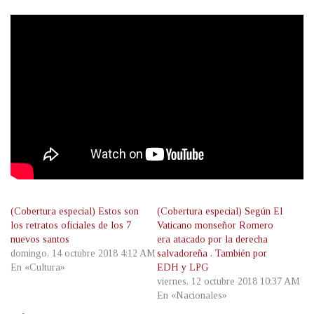
(Cobertura especial) Estos son
(Cobertura especial) Según El
los retratos oficiales de los 7
Vaticano monseñor Romero
nuevos santos
era atacado por la derecha
domingo, 14 octubre 2018 4:12 AM
salvadoreña . También por
En «Cultura»
EDH y LPG
viernes, 12 octubre 2018 10:37 AM
En «Nacionales»