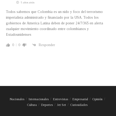
5 años atrás
Todos sabemos que Colombia es un nido y foco del terrorismo
imperialista administrado y financiado por la USA. Todos los
gobiernos de America Latina deben de poner 24/7/365 en alerta
cualquier movimiento coordinado entre colombianos y
Estadounidenses
0
0
Responder
Nacionales
Internacionales
Entrevistas
Empresarial
Opinión
Cultura
Deportes
Jet Set
Curiosidades