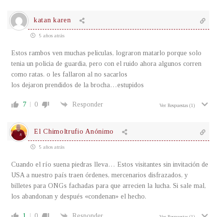
katan karen
5 años atrás
Estos rambos ven muchas peliculas, lograron matarlo porque solo
tenia un policia de guardia, pero con el ruido ahora algunos corren
como ratas. o les fallaron al no sacarlos
los dejaron prendidos de la brocha…estupidos
7
0
Responder
Ver Respuestas
(1)
El Chimoltrufio Anónimo
5 años atrás
Cuando el río suena piedras lleva… Estos visitantes sin invitación de
USA a nuestro país traen órdenes, mercenarios disfrazados, y
billetes para ONGs fachadas para que arrecien la lucha. Si sale mal,
los abandonan y después «condenan» el hecho.
1
0
Responder
Ver Respuestas
(1)