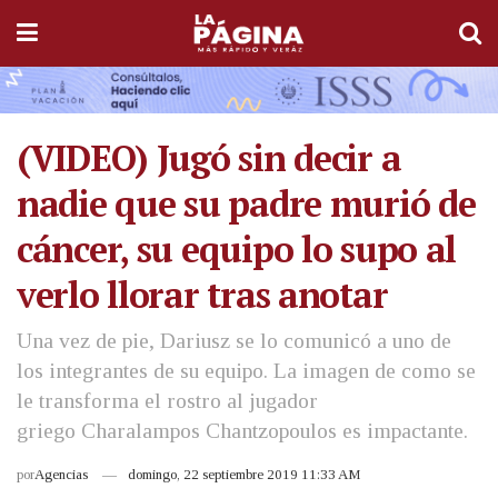
(VIDEO) Jugó sin decir a
nadie que su padre murió de
cáncer, su equipo lo supo al
verlo llorar tras anotar
Una vez de pie, Dariusz se lo comunicó a uno de
los integrantes de su equipo. La imagen de como se
le transforma el rostro al jugador
griego Charalampos Chantzopoulos es impactante.
por
Agencias
domingo, 22 septiembre 2019 11:33 AM