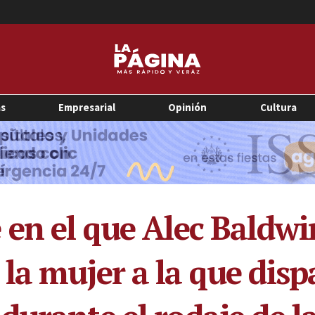
as
Empresarial
Opinión
Cultura
 en el que Alec Baldwi
la mujer a la que disp