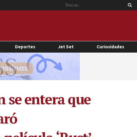
Deportes
Jet Set
Curiosidades
n se entera que
aró