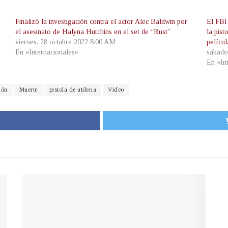
Finalizó la investigación contra el actor Alec Baldwin por
El FBI
el asesinato de Halyna Hutchins en el set de “Rust”
la pist
viernes, 28 octubre 2022 8:00 AM
pelícu
En «Internacionales»
sábado
En «In
ión
Muerte
pistola de utileria
Video