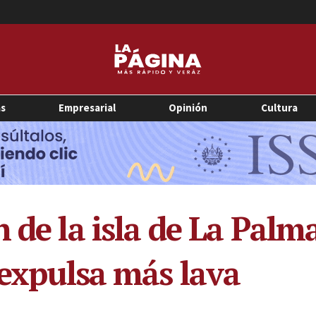
as
Empresarial
Opinión
Cultura
 de la isla de La Palm
 expulsa más lava