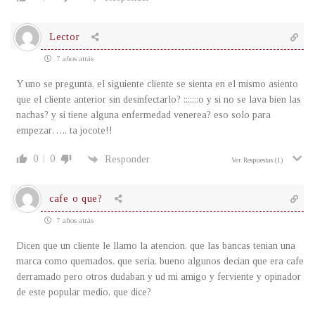
Lector
7 años atrás
Y uno se pregunta, el siguiente cliente se sienta en el mismo asiento
que el cliente anterior sin desinfectarlo? :::::::o y si no se lava bien las
nachas? y si tiene alguna enfermedad venerea? eso solo para
empezar….. ta jocote!!
0
0
Responder
Ver Respuestas
(1)
cafe o que?
7 años atrás
Dicen que un cliente le llamo la atencion, que las bancas tenian una
marca como quemados, que seria, bueno algunos decian que era cafe
derramado pero otros dudaban y ud mi amigo y ferviente y opinador
de este popular medio, que dice?