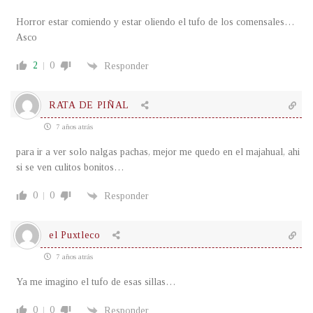
Horror estar comiendo y estar oliendo el tufo de los comensales…
Asco
2
0
Responder
RATA DE PIÑAL
7 años atrás
para ir a ver solo nalgas pachas, mejor me quedo en el majahual, ahi
si se ven culitos bonitos…
0
0
Responder
el Puxtleco
7 años atrás
Ya me imagino el tufo de esas sillas…
0
0
Responder