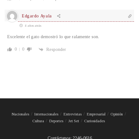
Edgardo Ayala
4 años atrás
Excelente el gato demostró lo que ralamente son.
0
0
Responder
Nacionales
Internacionales
Entrevistas
Empresarial
Opinión
Cultura
Deportes
Jet Set
Curiosidades
Contáctanos: 2246-0616