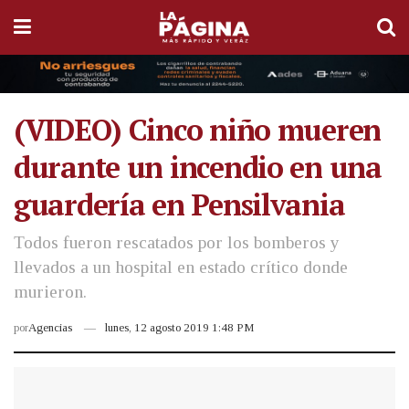
(VIDEO) Cinco niño mueren
durante un incendio en una
guardería en Pensilvania
Todos fueron rescatados por los bomberos y
llevados a un hospital en estado crítico donde
murieron.
por
Agencias
lunes, 12 agosto 2019 1:48 PM