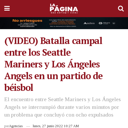
(VIDEO) Batalla campal
entre los Seattle
Mariners y Los Ángeles
Angels en un partido de
béisbol
El encuentro entre Seattle Mariners y Los Ángeles
Angels se interrumpió durante varios minutos por
un problema que concluyó con ocho expulsados
por
Agencias
lunes, 27 junio 2022 10:27 AM