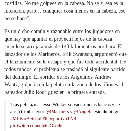
costillas. No me golpees en la cabeza. No sé si esa es la
intención, pero… cualquier cosa menos en la cabeza, eso
no se hace”.
Es un dicho común y razonable entre los jugadores en
que hay que apuntar el proyectil lejos de la cabeza
cuando se arroja a más de 140 kilómeotros por hora. El
lanzador de los Marineros, Erik Swanson, argumentó que
el lanzamiento se le escapó y que fue todo accidental. De
todos modos, el problema se trasladó al siguiente partido
del domingo. El abridor de los Angelinos, Andrew
Wantz, golpeó con la pelota en la zona de los riñones al
bateador Julio Rodríguez en la primera entrada.
Tras pelotazo a Jesse Winker se vaciaron las bancas y se
armó trifulca entre
@Mariners
y
@Angels
este domingo.
#MLB
#Beisbol
#8DeportivoTN8
pic.twitter.com/eht62O5c4n