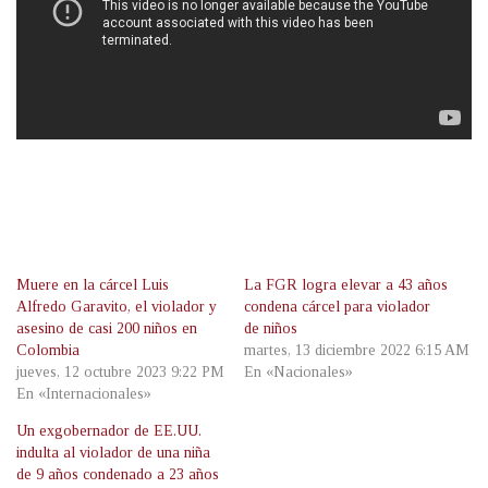
Muere en la cárcel Luis
La FGR logra elevar a 43 años
Alfredo Garavito, el violador y
condena cárcel para violador
asesino de casi 200 niños en
de niños
Colombia
martes, 13 diciembre 2022 6:15 AM
jueves, 12 octubre 2023 9:22 PM
En «Nacionales»
En «Internacionales»
Un exgobernador de EE.UU.
indulta al violador de una niña
de 9 años condenado a 23 años