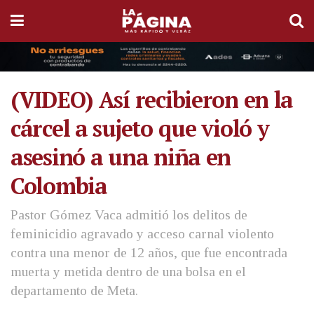
(VIDEO) Así recibieron en la
cárcel a sujeto que violó y
asesinó a una niña en
Colombia
Pastor Gómez Vaca admitió los delitos de
feminicidio agravado y acceso carnal violento
contra una menor de 12 años, que fue encontrada
muerta y metida dentro de una bolsa en el
departamento de Meta.