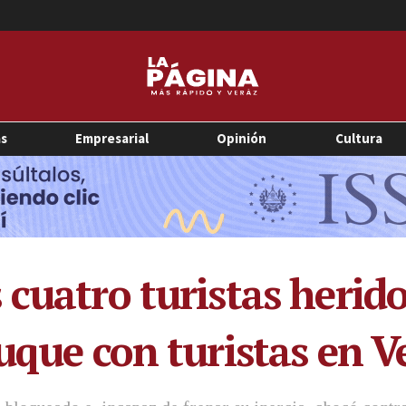
as
Empresarial
Opinión
Cultura
 cuatro turistas herid
uque con turistas en V