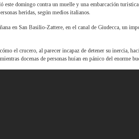
ló este domingo contra un muelle y una embarcación turística 
ersonas heridas, según medios italianos.
añana en San Basilio-Zattere, en el canal de Giudecca, un imp
ómo el crucero, al parecer incapaz de detener su inercia, hac
mientras docenas de personas huían en pánico del enorme buq