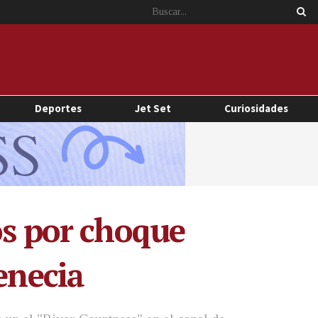
Deportes
Jet Set
Curiosidades
os por choque
enecia