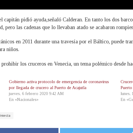
l capitán pidió ayuda,señaló Calderan. En tanto los dos barc
d, pero las cadenas que lo llevaban atado se acabaron rompien
icos en 2011 durante una travesía por el Báltico, puede tran
ara niños.
e prohibir los cruceros en Venecia, un tema polémico desde h
Gobierno activa protocolo de emergencia de coronavirus
Crucer
por llegada de crucero al Puerto de Acajutla
Puerto
jueves, 6 febrero 2020 9:42 AM
lunes,
En «Nacionales»
En «Ge
enecia