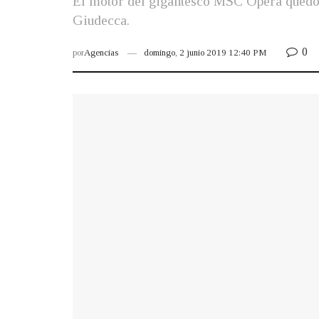
El motor del gigantesco MSC Opera quedó b
Giudecca.
0
por
Agencias
domingo, 2 junio 2019 12:40 PM