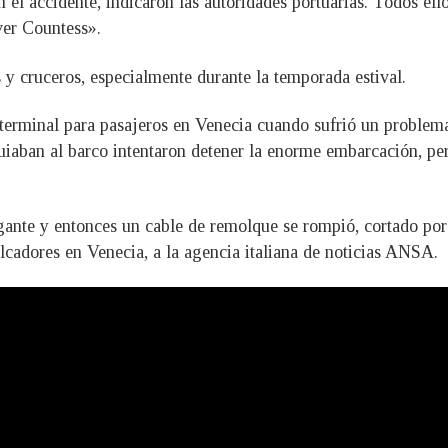
el accidente, indicaron las autoridades portuarias. Todos ello
ver Countess».
 y cruceros, especialmente durante la temporada estival.
 terminal para pasajeros en Venecia cuando sufrió un problema
aban al barco intentaron detener la enorme embarcación, per
gante y entonces un cable de remolque se rompió, cortado por 
lcadores en Venecia, a la agencia italiana de noticias ANSA.