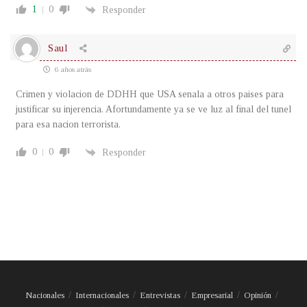
1
0
Responder
Saul
6 años atrás
Crimen y violacion de DDHH que USA senala a otros paises para
justificar su injerencia. Afortundamente ya se ve luz al final del tunel
para esa nacion terrorista.
0
0
Responder
Nacionales
Internacionales
Entrevistas
Empresarial
Opinión