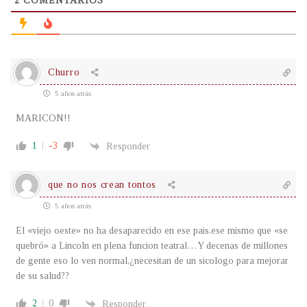
2
COMENTARIOS
Churro
5 años atrás
MARICON!!
1
-3
Responder
que no nos crean tontos
5 años atrás
El «viejo oeste» no ha desaparecido en ese pais,ese mismo que «se
quebró» a Lincoln en plena funcion teatral…Y decenas de millones
de gente eso lo ven normal,¿necesitan de un sicologo para mejorar
de su salud??
2
0
Responder