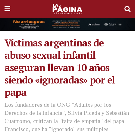
Víctimas argentinas de
abuso sexual infantil
aseguran llevan 10 años
siendo «ignoradas» por el
papa
Los fundadores de la ONG "Adultxs por los
Derechos de la Infancia", Silvia Piceda y Sebastián
Cuattromo, critican la "falta de empatía" del papa
Francisco, que ha "ignorado" sus múltiples