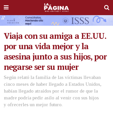
Viaja con su amiga a EE.UU.
por una vida mejor y la
asesina junto a sus hijos, por
negarse ser su mujer
Según relató la familia de las víctimas llevaban
cinco meses de haber llegado a Estados Unidos,
habían llegado atraídos por el rumor de que la
madre podría pedir asilo al venir con sus hijos
y ofrecerles un mejor futuro.