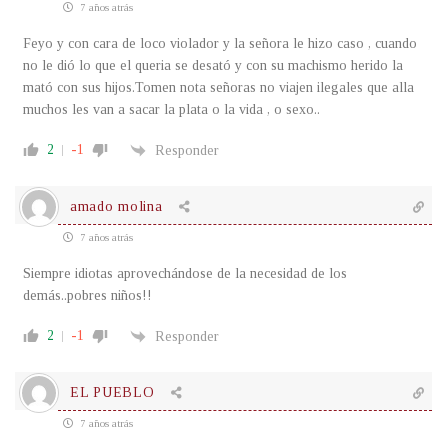
7 años atrás
Feyo y con cara de loco violador y la señora le hizo caso , cuando
no le dió lo que el queria se desató y con su machismo herido la
mató con sus hijos.Tomen nota señoras no viajen ilegales que alla
muchos les van a sacar la plata o la vida , o sexo..
2
-1
Responder
amado molina
7 años atrás
Siempre idiotas aprovechándose de la necesidad de los
demás..pobres niños!!
2
-1
Responder
EL PUEBLO
7 años atrás