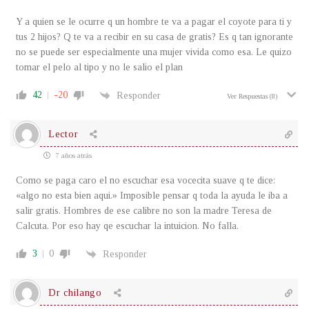
Y a quien se le ocurre q un hombre te va a pagar el coyote para ti y
tus 2 hijos? Q te va a recibir en su casa de gratis? Es q tan ignorante
no se puede ser especialmente una mujer vivida como esa. Le quizo
tomar el pelo al tipo y no le salio el plan
42
-20
Responder
Ver Respuestas
(8)
Lector
7 años atrás
Como se paga caro el no escuchar esa vocecita suave q te dice:
«algo no esta bien aqui.» Imposible pensar q toda la ayuda le iba a
salir gratis. Hombres de ese calibre no son la madre Teresa de
Calcuta. Por eso hay qe escuchar la intuicion. No falla.
3
0
Responder
Dr chilango