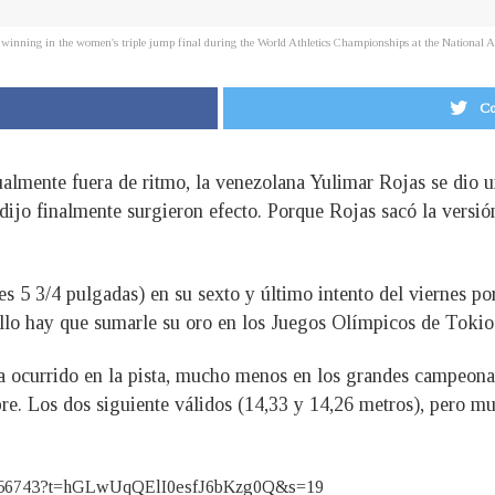
 winning in the women's triple jump final during the World Athletics Championships at the National 
Co
sualmente fuera de ritmo, la venezolana Yulimar Rojas se dio u
dijo finalmente surgieron efecto. Porque Rojas sacó la versió
s 5 3/4 pulgadas) en su sexto y último intento del viernes por
llo hay que sumarle su oro en los Juegos Olímpicos de Tokio 
 ocurrido en la pista, mucho menos en los grandes campeonato
e. Los dos siguiente válidos (14,33 y 14,26 metros), pero muy
0592056743?t=hGLwUqQElI0esfJ6bKzg0Q&s=19