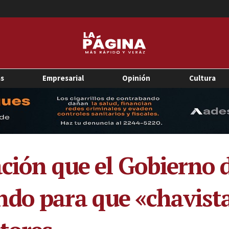
as
Empresarial
Opinión
Cultura
ación que el Gobierno 
do para que «chavist