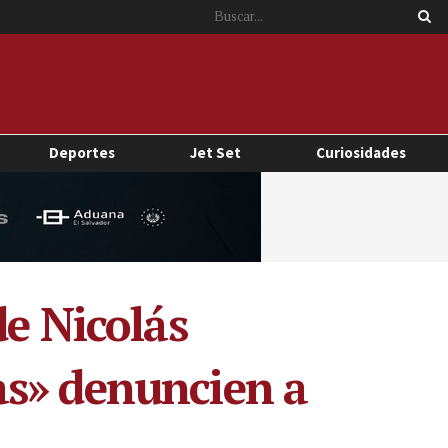
Deportes
Jet Set
Curiosidades
de Nicolás
as» denuncien a