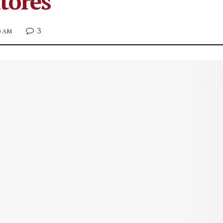
tores
3
00 AM