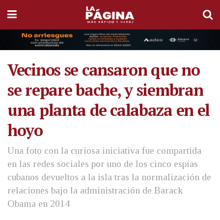
Vecinos se cansaron que no
se repare bache, y siembran
una planta de calabaza en el
hoyo
Una foto con la curiosa iniciativa fue compartida
en las redes sociales por uno de los cinco espías
cubanos devueltos a la isla tras la normalización de
relaciones bajo la administración de Barack
Obama en 2014