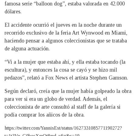
famosa serie “balloon dog”, estaba valorada en 42.000
dólares.
El accidente ocurrió el jueves en la noche durante un
recorrido exclusivo de la feria Art Wynwood en Miami,
haciendo pensar a algunos coleccionistas que se trataba
de alguna actuación.
“Vi a la mujer que estaba ahí, y ella estaba tocando (la
escultura), y entonces la cosa se cayó y se hizo mil
pedazos”, relató a Fox News el artista Stephen Gamson.
Según declaró, creía que la mujer había golpeado la obra
para ver si era un globo de verdad. Además, el
coleccionista de arte consultó al staff de la galería si
podía comprar los añicos de la obra.
https://twitter.com/YannisEst/status/1627331085771190272?
t=1t3Vu_G0besXmOt8md_ySg&s=19