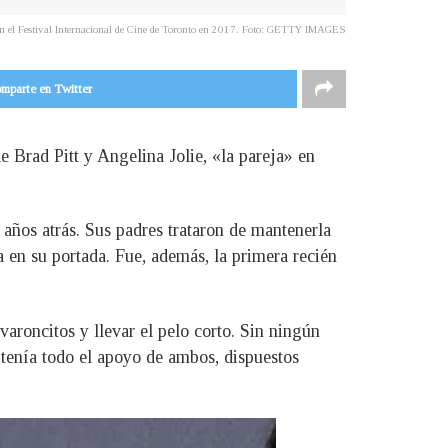
tt en el Festival Internacional de Cine de Toronto en 2017. Foto: GETTY IMAGES
mparte en Twitter
e Brad Pitt y Angelina Jolie, «la pareja» en
años atrás. Sus padres trataron de mantenerla
ra en su portada. Fue, además, la primera recién
aroncitos y llevar el pelo corto. Sin ningún
 tenía todo el apoyo de ambos, dispuestos