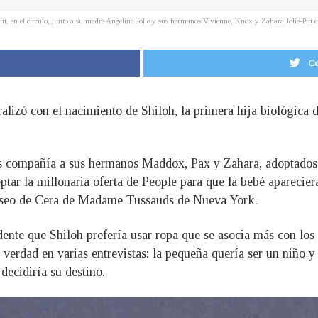
Pitt, en el círculo, junto a su madre Angelina Jolie y sus hermanos Vivienne, Knox y Zahara Jolie-Pi
Co
alizó con el nacimiento de Shiloh, la primera hija biológica d
es compañía a sus hermanos Maddox, Pax y Zahara, adoptados 
eptar la millonaria oferta de People para que la bebé aparecie
Museo de Cera de Madame Tussauds de Nueva York.
nte que Shiloh prefería usar ropa que se asocia más con los v
verdad en varias entrevistas: la pequeña quería ser un niño y
decidiría su destino.