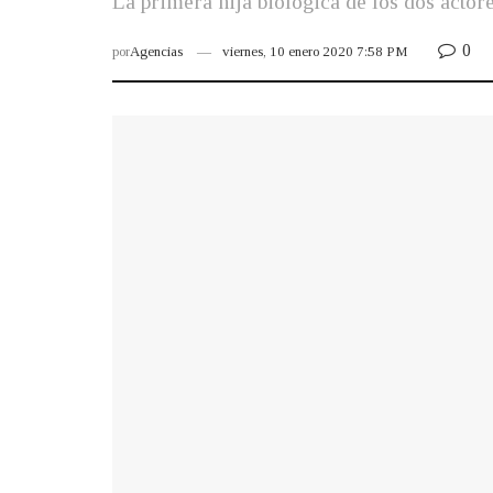
La primera hija biológica de los dos actor
0
por
Agencias
viernes, 10 enero 2020 7:58 PM