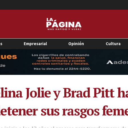
as
Empresarial
Opinión
Cultura
ina Jolie y Brad Pitt h
etener sus rasgos fem