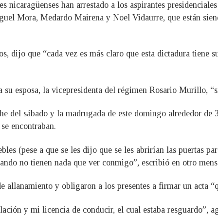
des nicaragüenses han arrestado a los aspirantes presidenciale
uel Mora, Medardo Mairena y Noel Vidaurre, que están siendo
ños, dijo que “cada vez es más claro que esta dictadura tiene 
 su esposa, la vicepresidenta del régimen Rosario Murillo, “s
he del sábado y la madrugada de este domingo alrededor de 30
 se encontraban.
ebles (pese a que se les dijo que se les abrirían las puertas p
cuando no tienen nada que ver conmigo”, escribió en otro mens
 allanamiento y obligaron a los presentes a firmar un acta “q
ación y mi licencia de conducir, el cual estaba resguardo”, a