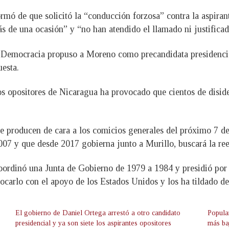
ormó de que solicitó la “conducción forzosa” contra la aspirant
s de una ocasión” y “no han atendido el llamado ni justifica
la Democracia propuso a Moreno como precandidata presidencia
uesta.
cos opositores de Nicaragua ha provocado que cientos de disid
se producen de cara a los comicios generales del próximo 7 d
2007 y que desde 2017 gobierna junto a Murillo, buscará la re
oordinó una Junta de Gobierno de 1979 a 1984 y presidió por 
rrocarlo con el apoyo de los Estados Unidos y los ha tildado de
El gobierno de Daniel Ortega arrestó a otro candidato
Popular
presidencial y ya son siete los aspirantes opositores
más ba