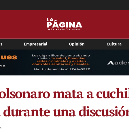
as
Empresarial
Opinión
Cultura
olsonaro mata a cuchi
 durante una discusión
1