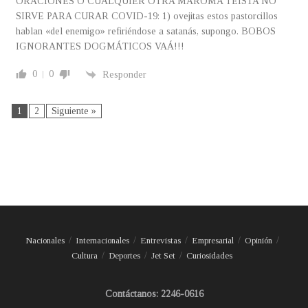
ORACIONES O CUALQUIER OTRA MAROMA TEISTA NO
SIRVE PARA CURAR COVID-19: 1) ovejitas estos pastorcillos
hablan «del enemigo» refiriéndose a satanás, supongo. BOBOS
IGNORANTES DOGMÁTICOS VAÁ!!!
0
0
Responder
1
2
Siguiente »
Nacionales
Internacionales
Entrevistas
Empresarial
Opinión
Cultura
Deportes
Jet Set
Curiosidades
Contáctanos: 2246-0616