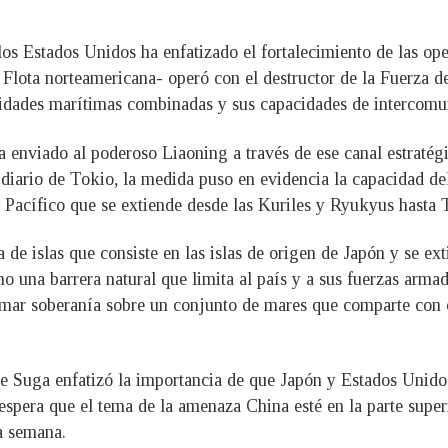
los Estados Unidos ha enfatizado el fortalecimiento de las op
Flota norteamericana- operó con el destructor de la Fuerza 
idades marítimas combinadas y sus capacidades de intercomu
 enviado al poderoso Liaoning a través de ese canal estratég
diario de Tokio, la medida puso en evidencia la capacidad del
l Pacífico que se extiende desde las Kuriles y Ryukyus hasta T
de islas que consiste en las islas de origen de Japón y se ex
o una barrera natural que limita al país y a sus fuerzas arma
lamar soberanía sobre un conjunto de mares que comparte con 
e Suga enfatizó la importancia de que Japón y Estados Unidos 
espera que el tema de la amenaza China esté en la parte super
a semana.