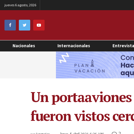
jueves 6 agosto, 2026
Nacionales
Internacionales
Entrevist
Un portaaviones 
fueron vistos ce
2
por
Agencias
lunes, 5 abril 2021 6:26 AM