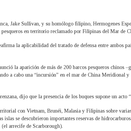
anca, Jake Sullivan, y su homólogo filipino, Hermogenes Esp
s pesqueros en territorio reclamado por Filipinas del Mar de 
firma la aplicabilidad del tratado de defensa entre ambos pa
nunció la aparición de más de 200 barcos pesqueros chinos –g
ando a cabo una “incursión” en el mar de China Meridional y
orenzana, dijo que la presencia de los buques supone un acto 
itorial con Vietnam, Brunéi, Malasia y Filipinas sobre varias
s islas se descubrieron importantes reservas de hidrocarburos,
 (el arrecife de Scarborough).