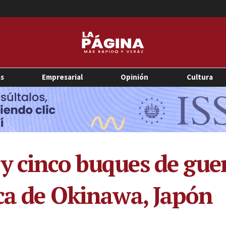
as
Empresarial
Opinión
Cultura
y cinco buques de gue
rca de Okinawa, Japón