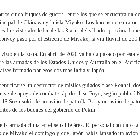
tros cinco buques de guerra -entre los que se encuentra un de
principal de Okinawa y la isla Miyako. Los barcos no entraron
ves fue visto alrededor de las 8 a.m. del sábado aproximadamen
 convoy pasó por el estrecho de Miyako, la vía fluvial de 2
 visto en la zona. En abril de 2020 ya había pasado por esta v
tre las armadas de los Estados Unidos y Australia en el Pacíf
países formado por esos dos más India y Japón.
tificarse un destructor de misiles guiados clase Renhai, dos
a nave de apoyo de combate rápido clase Fuyu, según publicó N
r JS Suzutsuki, de un avión de patrulla P-1 y un avión de pat
entos de los buques del gobierno de Pekín.
 la armada china en el sensible área. El personal conjunto ta
cho de Miyako el domingo y que Japón había lanzado un avión 