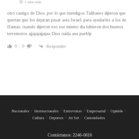
2 años atrás
otro castigo de Dios, por lo que mendigos Talibanes dijieron que
querian que los dejaran pasar asta Israel, para ayudarles a los de
Hamas, cuando dijieron eso ese mismo dia tubieron dos buenos
terremotos ajjajajajjajaa Dios cuida asu pueblp
0
0
Responder
Nacionales
Internacionales
Entrevistas
Empresarial
Opinión
Cultura
Deportes
Jet Set
Curiosidades
Contáctanos: 2246-0616