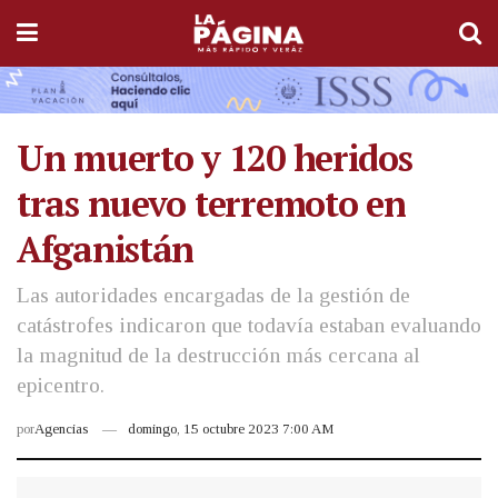
Un muerto y 120 heridos
tras nuevo terremoto en
Afganistán
Las autoridades encargadas de la gestión de
catástrofes indicaron que todavía estaban evaluando
la magnitud de la destrucción más cercana al
epicentro.
por
Agencias
domingo, 15 octubre 2023 7:00 AM