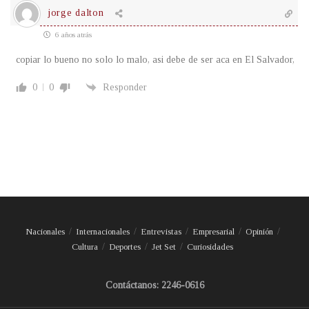
jorge dalton
6 años atrás
copiar lo bueno no solo lo malo, asi debe de ser aca en El Salvador,
0
0
Responder
Nacionales
Internacionales
Entrevistas
Empresarial
Opinión
Cultura
Deportes
Jet Set
Curiosidades
Contáctanos: 2246-0616