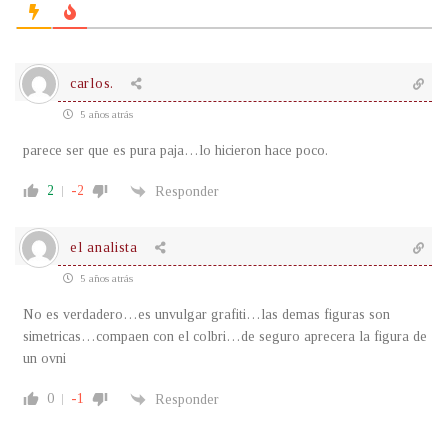
carlos.
5 años atrás
parece ser que es pura paja…lo hicieron hace poco.
2
-2
Responder
el analista
5 años atrás
No es verdadero…es unvulgar grafiti…las demas figuras son
simetricas…compaen con el colbri…de seguro aprecera la figura de
un ovni
0
-1
Responder