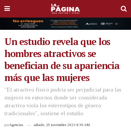
Un estudio revela que los
hombres atractivos se
benefician de su apariencia
más que las mujeres
"El atractivo físico podría ser perjudicial para las
mujeres en entornos donde ser considerada
atractiva viola los estereotipos de género
tradicionales", sostiene el estudio
por
Agencias
sábado, 25 noviembre 2023 8:30 AM