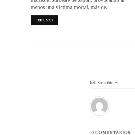
martes el suroeste de Japón, provocando al
menos una víctima mortal, más de...
LEER MÁS
Suscribir
0
COMENTARIOS