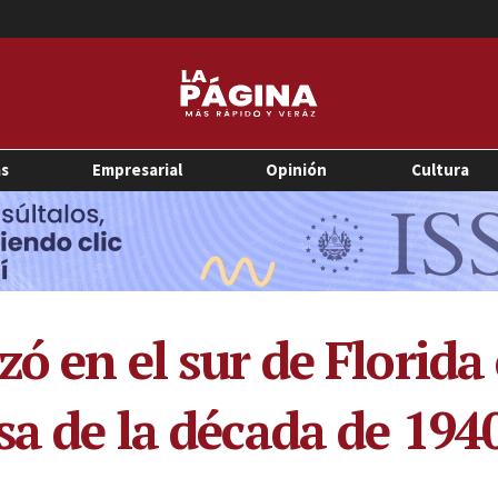
as
Empresarial
Opinión
Cultura
zó en el sur de Florid
sa de la década de 194