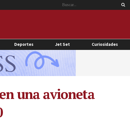
Deportes
Jet Set
Curiosidades
a en una avioneta
0