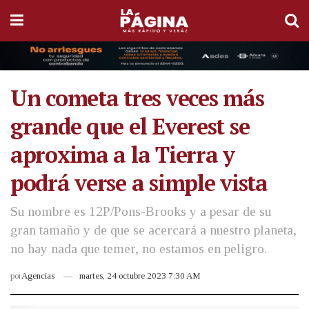
Un cometa tres veces más
grande que el Everest se
aproxima a la Tierra y
podrá verse a simple vista
Su nombre es 12P/Pons-Brooks y a pesar de su
gran tamaño y de que se acercará a nuestro planeta,
no hay nada que temer, no estamos en peligro.
por
Agencias
martes, 24 octubre 2023 7:30 AM