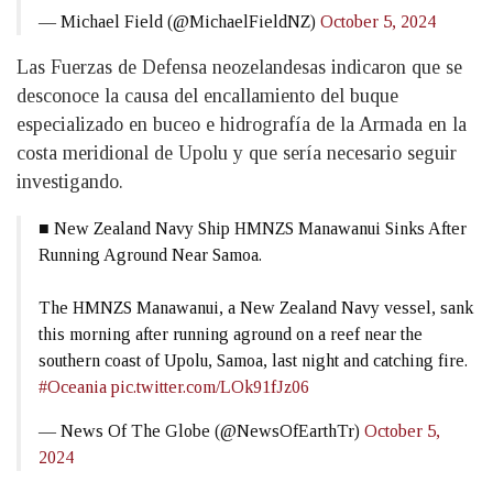
— Michael Field (@MichaelFieldNZ)
October 5, 2024
Las Fuerzas de Defensa neozelandesas indicaron que se
desconoce la causa del encallamiento del buque
especializado en buceo e hidrografía de la Armada en la
costa meridional de Upolu y que sería necesario seguir
investigando.
■ New Zealand Navy Ship HMNZS Manawanui Sinks After
Running Aground Near Samoa.
The HMNZS Manawanui, a New Zealand Navy vessel, sank
this morning after running aground on a reef near the
southern coast of Upolu, Samoa, last night and catching fire.
#Oceania
pic.twitter.com/LOk91fJz06
— News Of The Globe (@NewsOfEarthTr)
October 5,
2024