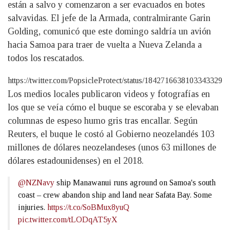
están a salvo y comenzaron a ser evacuados en botes
salvavidas. El jefe de la Armada, contralmirante Garin
Golding, comunicó que este domingo saldría un avión
hacia Samoa para traer de vuelta a Nueva Zelanda a
todos los rescatados.
https://twitter.com/PopsicleProtect/status/1842716638103343329
Los medios locales publicaron videos y fotografías en
los que se veía cómo el buque se escoraba y se elevaban
columnas de espeso humo gris tras encallar. Según
Reuters, el buque le costó al Gobierno neozelandés 103
millones de dólares neozelandeses (unos 63 millones de
dólares estadounidenses) en el 2018.
@NZNavy
ship Manawanui runs aground on Samoa's south
coast – crew abandon ship and land near Safata Bay. Some
injuries.
https://t.co/SoBMux8yuQ
pic.twitter.com/tLODqAT5yX