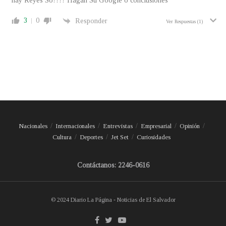
hay Reyes So???? Hagan Su Google o conclusiones
3
0
Responder
Ver Respuestas
(1)
Nacionales
Internacionales
Entrevistas
Empresarial
Opinión
Cultura
Deportes
Jet Set
Curiosidades
Contáctanos: 2246-0616
© 2024 Diario La Página - Noticias de El Salvador