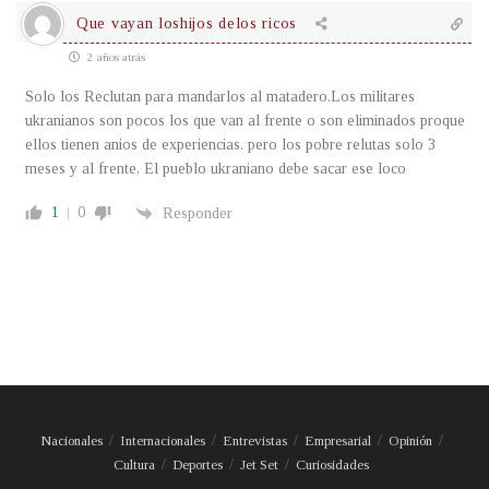
Que vayan loshijos delos ricos
2 años atrás
Solo los Reclutan para mandarlos al matadero.Los militares
ukranianos son pocos los que van al frente o son eliminados proque
ellos tienen anios de experiencias. pero los pobre relutas solo 3
meses y al frente, El pueblo ukraniano debe sacar ese loco
1
0
Responder
Nacionales
Internacionales
Entrevistas
Empresarial
Opinión
Cultura
Deportes
Jet Set
Curiosidades