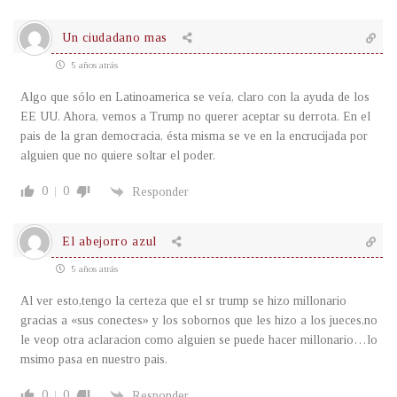
Un ciudadano mas
5 años atrás
Algo que sólo en Latinoamerica se veía, claro con la ayuda de los
EE UU. Ahora, vemos a Trump no querer aceptar su derrota. En el
pais de la gran democracia, ésta misma se ve en la encrucijada por
alguien que no quiere soltar el poder.
0
0
Responder
El abejorro azul
5 años atrás
Al ver esto,tengo la certeza que el sr trump se hizo millonario
gracias a «sus conectes» y los sobornos que les hizo a los jueces,no
le veop otra aclaracion como alguien se puede hacer millonario…lo
msimo pasa en nuestro pais.
0
0
Responder