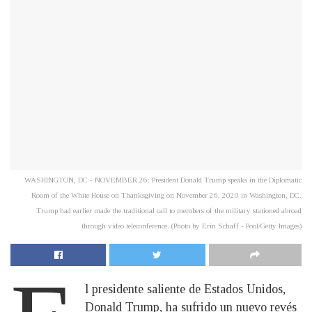
WASHINGTON, DC - NOVEMBER 26: President Donald Trump speaks in the Diplomatic
Room of the White House on Thanksgiving on November 26, 2020 in Washington, DC.
Trump had earlier made the traditional call to members of the military stationed abroad
through video teleconference. (Photo by Erin Schaff - Pool/Getty Images)
l presidente saliente de Estados Unidos,
Donald Trump, ha sufrido un nuevo revés