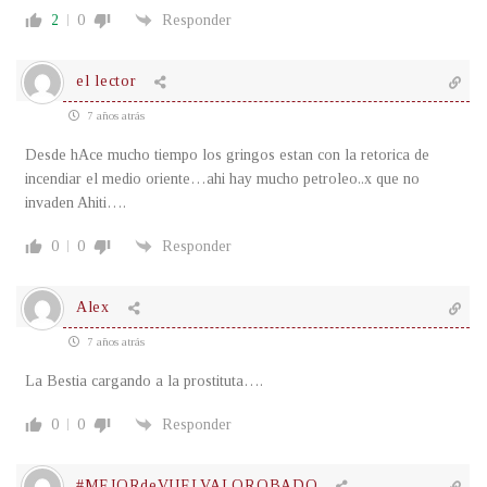
2
0
Responder
el lector
7 años atrás
Desde hAce mucho tiempo los gringos estan con la retorica de
incendiar el medio oriente…ahi hay mucho petroleo..x que no
invaden Ahiti….
0
0
Responder
Alex
7 años atrás
La Bestia cargando a la prostituta….
0
0
Responder
#MEJORdeVUELVALOROBADO