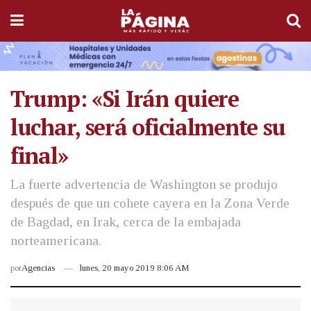
Trump: «Si Irán quiere
luchar, será oficialmente su
final»
La fuerte advertencia de Washington se produjo
después de que un cohete cayera en la Zona Verde
de Bagdad, en Irak, cerca de la embajada
norteamericana.
por
Agencias
lunes, 20 mayo 2019 8:06 AM