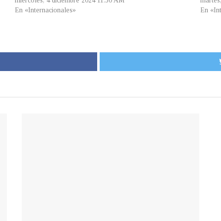
miércoles, 4 diciembre 2024 11:30 AM
martes
En «Internacionales»
En «In