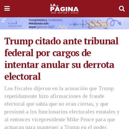
Trump citado ante tribunal
federal por cargos de
intentar anular su derrota
electoral
Los fiscales dijeron en la acusación que Trump
repetidamente hizo afirmaciones de fraude
electoral que sabía que no eran ciertas, y que
presionó a los funcionarios electorales estatales y
al entonces vicepresidente Mike Pence para que
actuaran para mantener a Trump en el poder.