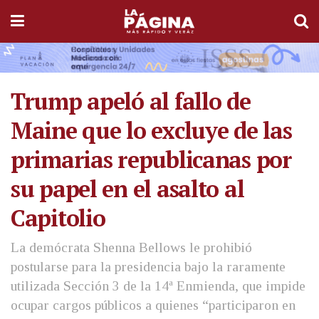
Trump apeló al fallo de
Maine que lo excluye de las
primarias republicanas por
su papel en el asalto al
Capitolio
La demócrata Shenna Bellows le prohibió
postularse para la presidencia bajo la raramente
utilizada Sección 3 de la 14ª Enmienda, que impide
ocupar cargos públicos a quienes “participaron en