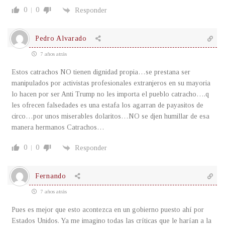
0
0
Responder
Pedro Alvarado
7 años atrás
Estos catrachos NO tienen dignidad propia…se prestana ser
manipulados por activistas profesionales extranjeros en su mayoria
lo hacen por ser Anti Trump no les importa el pueblo catracho….q
les ofrecen falsedades es una estafa los agarran de payasitos de
circo…por unos miserables dolaritos…NO se djen humillar de esa
manera hermanos Catrachos…
0
0
Responder
Fernando
7 años atrás
Pues es mejor que esto acontezca en un gobierno puesto ahí por
Estados Unidos. Ya me imagino todas las críticas que le harían a la