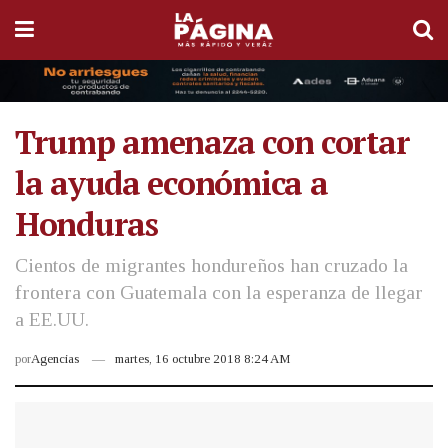
Trump amenaza con cortar
la ayuda económica a
Honduras
Cientos de migrantes hondureños han cruzado la
frontera con Guatemala con la esperanza de llegar
a EE.UU.
por
Agencias
martes, 16 octubre 2018 8:24 AM