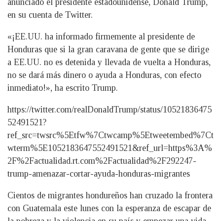
anunciado el presidente estadounidense, Donald Trump,
en su cuenta de Twitter.
«¡EE.UU. ha informado firmemente al presidente de
Honduras que si la gran caravana de gente que se dirige
a EE.UU. no es detenida y llevada de vuelta a Honduras,
no se dará más dinero o ayuda a Honduras, con efecto
inmediato!», ha escrito Trump.
https://twitter.com/realDonaldTrump/status/10521836475
52491521?
ref_src=twsrc%5Etfw%7Ctwcamp%5Etweetembed%7Ct
wterm%5E1052183647552491521&ref_url=https%3A%
2F%2Factualidad.rt.com%2Factualidad%2F292247-
trump-amenazar-cortar-ayuda-honduras-migrantes
Cientos de migrantes hondureños han cruzado la frontera
con Guatemala este lunes con la esperanza de escapar de
la pobreza y la violencia en su país y empezar una vida