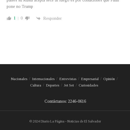
paises su Rusia acepta sece al fuego es por condiciones que Putin
pone no Trump
1
0
Responder
Nacionales
Internacionales
Entrevistas
Empresarial
Opinión
Cultura
Deportes
Jet Set
Curiosidades
Contáctanos: 2246-0616
© 2024 Diario La Página - Noticias de El Salvador