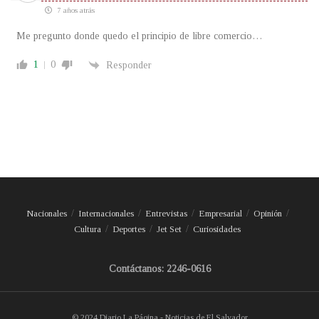
7 años atrás
Me pregunto donde quedo el principio de libre comercio…
1
0
Responder
Nacionales
Internacionales
Entrevistas
Empresarial
Opinión
Cultura
Deportes
Jet Set
Curiosidades
Contáctanos: 2246-0616
© 2024 Diario La Página - Noticias de El Salvador