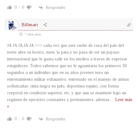
0
0
Responder
Billmart
7 años atrás
JA JA JA JA JA >>> cada vez que este cuche de raza del pais del
norte abre su hocico, mete la pata y no pasa de ser un payaso
internacional que le gusta salir en los medios a traves de expresar
estupideces. Todos sabemos que no le aguantaria los primeros 30
segundos a un individuo que en su aňos jovenes tuvo un
entrenamiento militar exhaustivo, entrenado en el manejo de armas
sofisticadas, cinta negra en judo, deportista equino, con forma
corporal en condicion superior, etc. y que aun se mantiene bajo un
regimen de ejercicios constantes y permanentes; ademas
…
Leer más
»
0
0
Responder