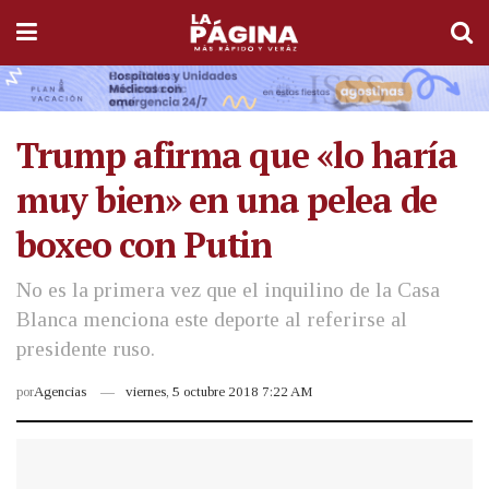
Trump afirma que «lo haría
muy bien» en una pelea de
boxeo con Putin
No es la primera vez que el inquilino de la Casa
Blanca menciona este deporte al referirse al
presidente ruso.
por
Agencias
viernes, 5 octubre 2018 7:22 AM