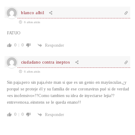
blanco albil
6 años atrás
FATUO
0
0
Responder
ciudadano contra ineptos
6 años atrás
Sin paja,pero sin paja,éste man si que es un genio en mayùsculas,¿y
porqué se proteje él y su familia de ese coronavirus pué si de verdad
«es inofensivo»??Como tambien su idea de inyectarse lejia??
entrevenosa..einstens se le queda enano!!
0
0
Responder