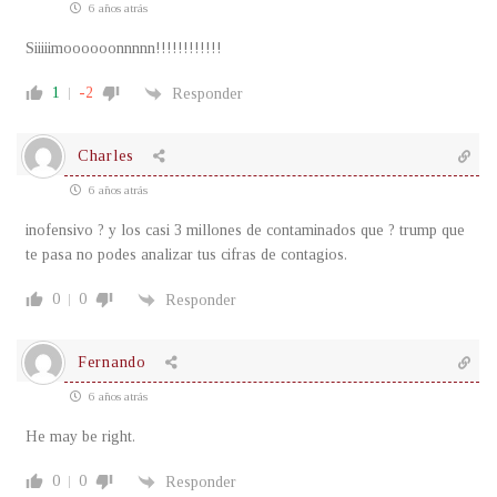
6 años atrás
Siiiiimoooooonnnnn!!!!!!!!!!!!
1
-2
Responder
Charles
6 años atrás
inofensivo ? y los casi 3 millones de contaminados que ? trump que
te pasa no podes analizar tus cifras de contagios.
0
0
Responder
Fernando
6 años atrás
He may be right.
0
0
Responder