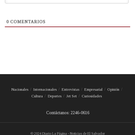
0
COMENTARIOS
Nacionales
Internacionales
Entrevistas
Empresarial
Opinión
Cultura
Deportes
Jet Set
Curiosidades
Contáctanos: 2246-0616
© 2024 Diario La Página - Noticias de El Salvador