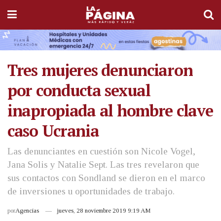
Tres mujeres denunciaron
por conducta sexual
inapropiada al hombre clave
caso Ucrania
Las denunciantes en cuestión son Nicole Vogel,
Jana Solis y Natalie Sept. Las tres revelaron que
sus contactos con Sondland se dieron en el marco
de inversiones u oportunidades de trabajo.
por
Agencias
jueves, 28 noviembre 2019 9:19 AM