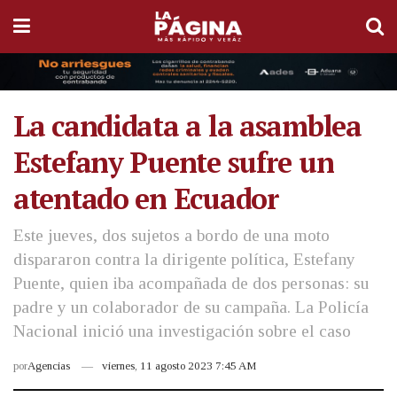
La candidata a la asamblea
Estefany Puente sufre un
atentado en Ecuador
Este jueves, dos sujetos a bordo de una moto
dispararon contra la dirigente política, Estefany
Puente, quien iba acompañada de dos personas: su
padre y un colaborador de su campaña. La Policía
Nacional inició una investigación sobre el caso
por
Agencias
viernes, 11 agosto 2023 7:45 AM