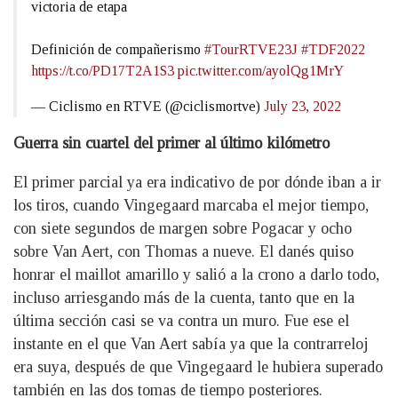
victoria de etapa
Definición de compañerismo
#TourRTVE23J
#TDF2022
https://t.co/PD17T2A1S3
pic.twitter.com/ayolQg1MrY
— Ciclismo en RTVE (@ciclismortve)
July 23, 2022
Guerra sin cuartel del primer al último kilómetro
El primer parcial ya era indicativo de por dónde iban a ir
los tiros, cuando Vingegaard marcaba el mejor tiempo,
con siete segundos de margen sobre Pogacar y ocho
sobre Van Aert, con Thomas a nueve. El danés quiso
honrar el maillot amarillo y salió a la crono a darlo todo,
incluso arriesgando más de la cuenta, tanto que en la
última sección casi se va contra un muro. Fue ese el
instante en el que Van Aert sabía ya que la contrarreloj
era suya, después de que Vingegaard le hubiera superado
también en las dos tomas de tiempo posteriores.