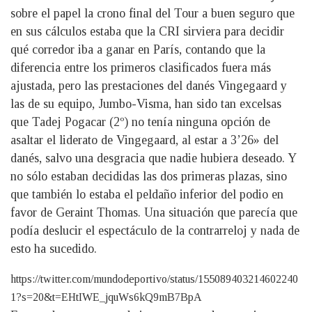
sobre el papel la crono final del Tour a buen seguro que
en sus cálculos estaba que la CRI sirviera para decidir
qué corredor iba a ganar en París, contando que la
diferencia entre los primeros clasificados fuera más
ajustada, pero las prestaciones del danés Vingegaard y
las de su equipo, Jumbo-Visma, han sido tan excelsas
que Tadej Pogacar (2º) no tenía ninguna opción de
asaltar el liderato de Vingegaard, al estar a 3’26» del
danés, salvo una desgracia que nadie hubiera deseado. Y
no sólo estaban decididas las dos primeras plazas, sino
que también lo estaba el peldaño inferior del podio en
favor de Geraint Thomas. Una situación que parecía que
podía deslucir el espectáculo de la contrarreloj y nada de
esto ha sucedido.
https://twitter.com/mundodeportivo/status/155089403214602240
1?s=20&t=EHtIWE_jquWs6kQ9mB7BpA