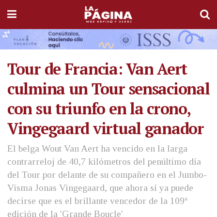
Tour de Francia: Van Aert
culmina un Tour sensacional
con su triunfo en la crono,
Vingegaard virtual ganador
El belga Wout Van Aert ha vencido en la larga
contrarreloj de 40,7 kilómetros del penúltimo día
del Tour por delante de su compañero en el Jumbo-
Visma Jonas Vingegaard, que ahora sí ya puede
decirse que es el brillante vencedor de la 109ª
edición de la 'Grande Boucle'