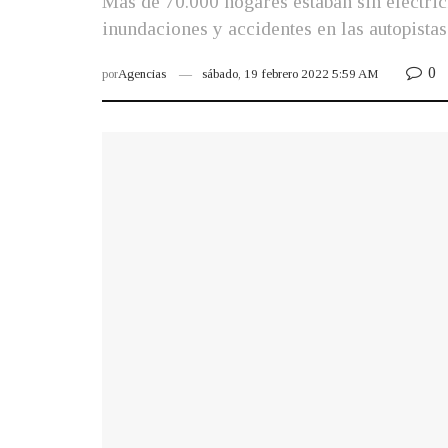
Más de 70.000 hogares estaban sin electric
inundaciones y accidentes en las autopistas
0
por
Agencias
sábado, 19 febrero 2022 5:59 AM