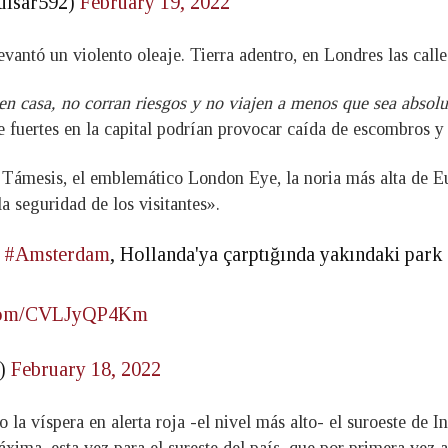
ulsar592)
February 19, 2022
evantó un violento oleaje. Tierra adentro, en Londres las calle
 en casa, no corran riesgos y no viajen a menos que sea absol
 fuertes en la capital podrían provocar caída de escombros y 
ío Támesis, el emblemático London Eye, la noria más alta de 
a seguridad de los visitantes».
e
#Amsterdam
, Hollanda'ya çarptığında yakındaki park 
r.com/CVLJyQP4Km
z)
February 18, 2022
la víspera en alerta roja -el nivel más alto- el suroeste de In