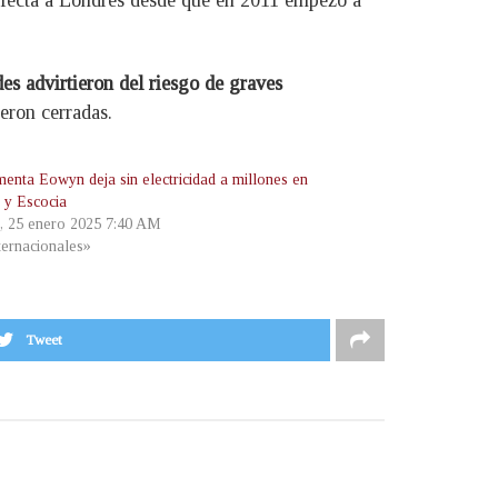
 afecta a Londres desde que en 2011 empezó a
es advirtieron del riesgo de graves
eron cerradas.
menta Eowyn deja sin electricidad a millones en
a y Escocia
, 25 enero 2025 7:40 AM
ternacionales»
Tweet