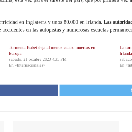
xima, esta vez para el sureste del país, que por primera vez
tricidad en Inglaterra y unos 80.000 en Irlanda.
Las autoridad
 accidentes en las autopistas y numerosas escuelas permaneci
Tormenta Babet deja al menos cuatro muertos en
La tor
Europa
Irland
sábado, 21 octubre 2023 4:35 PM
sábado
En «Internacionales»
En «In