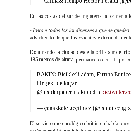
— Clima&Tiempo Hector Peralta (@P
En las costas del sur de Inglaterra la tormenta l
«Insto a todos los londinenses a que se queden
advirtiendo de que los «vientos extremadamente
Dominando la ciudad desde la orilla sur del r
135 metros de altura
, permaneció cerrada por «l
BAKIN: Bisikletli adam, Fırtına Eunic
bir şekilde kaçar
@ınsiderpaper'ı takip edin
pic.twitte
— çanakkale geçilmez (@ismailcengi
El servicio meteorológico británico había puesto 