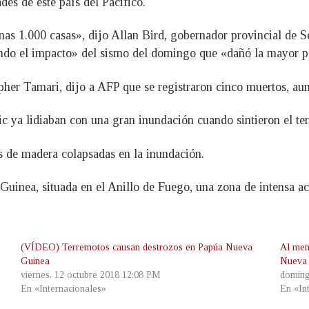
des de este país del Pacifico.
nas 1.000 casas», dijo Allan Bird, gobernador provincial de S
do el impacto» del sismo del domingo que «dañó la mayor par
opher Tamari, dijo a AFP que se registraron cinco muertos, au
pic ya lidiaban con una gran inundación cuando sintieron el t
s de madera colapsadas en la inundación.
uinea, situada en el Anillo de Fuego, una zona de intensa act
(VÍDEO) Terremotos causan destrozos en Papúa Nueva
Al men
Guinea
Nueva
viernes, 12 octubre 2018 12:08 PM
doming
En «Internacionales»
En «In